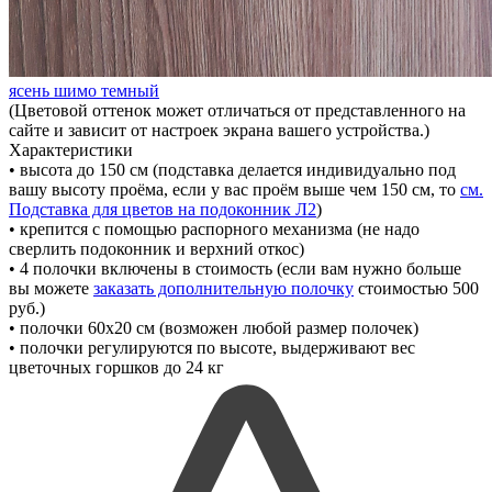
ясень шимо темный
(Цветовой оттенок может отличаться от представленного на
сайте и зависит от настроек экрана вашего устройства.)
Характеристики
• высота до 150 см
(подставка делается индивидуально под
вашу высоту проёма, если у вас проём выше чем 150 см, то
см.
Подставка для цветов на подоконник Л2
)
• крепится с помощью распорного механизма
(не надо
сверлить подоконник и верхний откос)
• 4 полочки включены в стоимость
(если вам нужно больше
вы можете
заказать дополнительную полочку
стоимостью 500
руб.)
• полочки 60х20 см
(возможен любой размер полочек)
• полочки регулируются по высоте, выдерживают вес
цветочных горшков до 24 кг