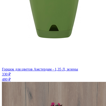
Горшок для цветов Амстердам - 1,35 Л, зелены
330 ₽
480 ₽