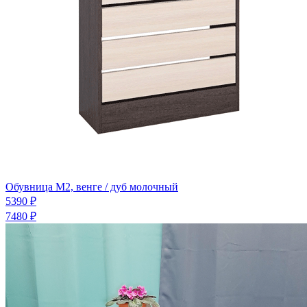
Обувница М2, венге / дуб молочный
5390 ₽
7480 ₽